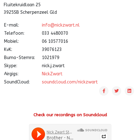
Fluitekruidlaan 25
3925SB Scherpenzeel Gld
E-mail:
info@nickzwart.nl
Telefoon:
033 4480070
Mobiel:
06 10577016
KvK:
39076123
Buma-Stemra:
1021979
Skype:
nick.j.zwart
Airgigs:
NickZwart
SoundCloud:
soundcloud.com/nickzwart
Check our recordings on Soundcloud