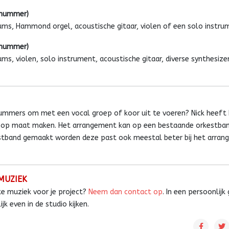
 nummer)
rums, Hammond orgel, acoustische gitaar, violen of een solo instru
 nummer)
ums, violen, solo instrument, acoustische gitaar, diverse synthesizer
mers om met een vocal groep of koor uit te voeren? Nick heeft h
al op maat maken. Het arrangement kan op een bestaande orkestba
stband gemaakt worden deze past ook meestal beter bij het arran
MUZIEK
e muziek voor je project?
Neem dan contact op
. In een persoonlijk
jk even in de studio kijken.