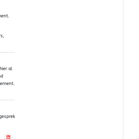
ment.
s,
ier al
nd
gement.
 gesprek