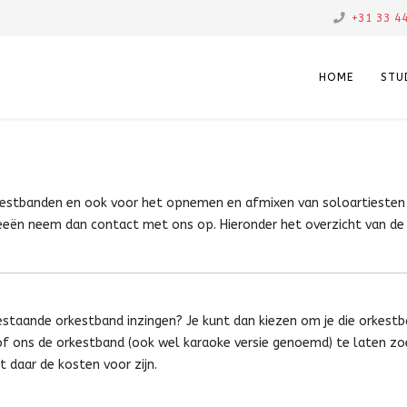
+31 33 4
HOME
STU
kestbanden en ook voor het opnemen en afmixen van soloartiesten
deeën neem dan contact met ons op. Hieronder het overzicht van de
estaande orkestband inzingen? Je kunt dan kiezen om je die orkest
 of ons de orkestband (ook wel karaoke versie genoemd) te laten zo
t daar de kosten voor zijn.