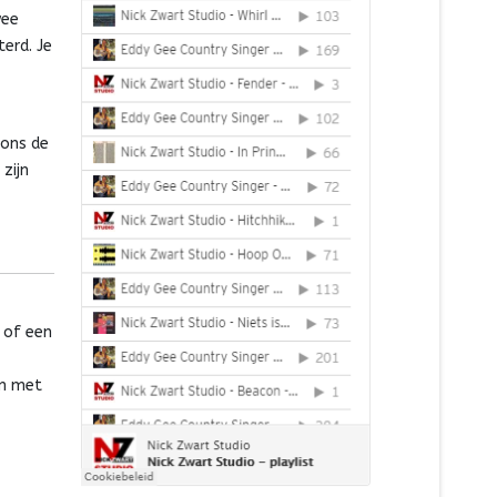
wee
erd. Je
 ons de
zijn
n of een
en met