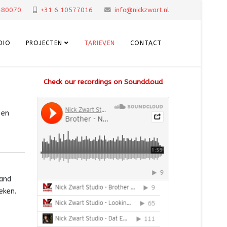
480070
+31 6 10577016
info@nickzwart.nl
DIO
PROJECTEN
TARIEVEN
CONTACT
Check our recordings on Soundcloud
 en
band
eken.