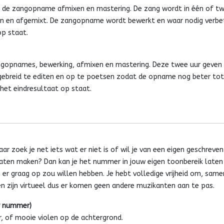
r de zangopname afmixen en mastering. De zang wordt in één of t
n en afgemixt. De zangopname wordt bewerkt en waar nodig verbet
p staat.
ngopnames, bewerking, afmixen en mastering. Deze twee uur geven
gebreid te editen en op te poetsen zodat de opname nog beter tot 
het eindresultaat op staat.
ar zoek je net iets wat er niet is of wil je van een eigen geschreve
aten maken? Dan kan je het nummer in jouw eigen toonbereik laten
 er graag op zou willen hebben. Je hebt volledige vrijheid om, sam
n zijn virtueel dus er komen geen andere muzikanten aan te pas.
r nummer)
r, of mooie violen op de achtergrond.